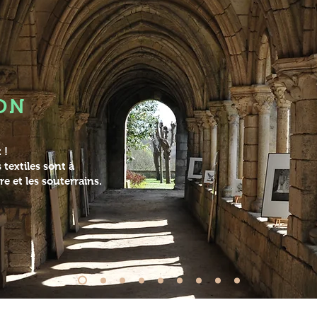
ON
 !
 textiles sont à
re et les souterrains.