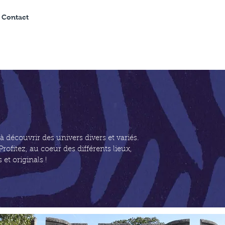
 Contact
à découvrir des univers divers et variés.
Profitez, au coeur des différents lieux,
et originals !