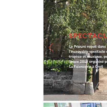
SPECTAC
Le Prieuré reçoit dans 
l'incroyable spectacle
trapèze et musique, po
Space 2018 organisé pa
La Faïencerie à Creil