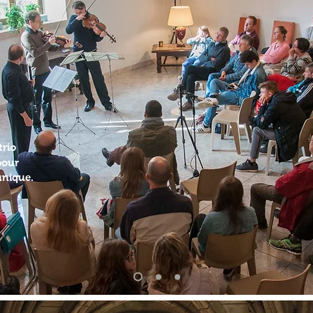
trio
our
unique.