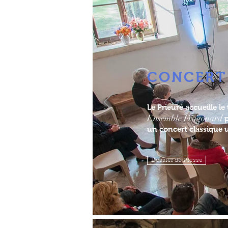
CONCERT
Le Prieuré accueille le 
Ensemble Fragonard
p
un concert classique 
Dossier de Presse