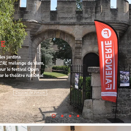
LE
les jardins
CRI
, mélange de slam,
ur le festival Open
r le théâtre national
Dossier de Presse